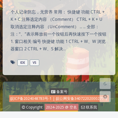
个人记录防忘，无营养 常用： 快捷键 功能 CTRL +
K + C 注释选定内容 （Comment） CTRL + K + U
取消选定注释内容 （UnComment） ... ... 全部：
注：“、”表示释放前一个按钮后再快速按下一个按钮
夜间模式
1. 窗口相关 编号 快捷键 功能 1 CTRL + W、W 浏览
Sans Serif
Serif
器窗口 2 CTRL + W、S 解决…
浅阴影
深阴影
IDE
VS
关闭
日落
暗化
灰度
备案号
皖ICP备2024048783号-1
|
皖公网安备34072202000277号
Copyright
2024-2025
@ 空名
联系我
jiangjy2023@qq.com