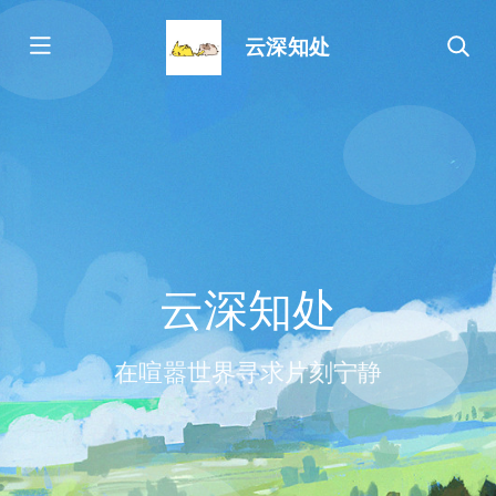
云深知处
云深知处
在喧嚣世界寻求片刻宁静