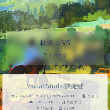
标签：
VS
1 篇文章
Visual Studio快捷键
2024-7-20 12:18
|
2025-7-22 0:19
|
空名
|
1,078
|
0
|
其他小记
1168 字
|
6 分钟