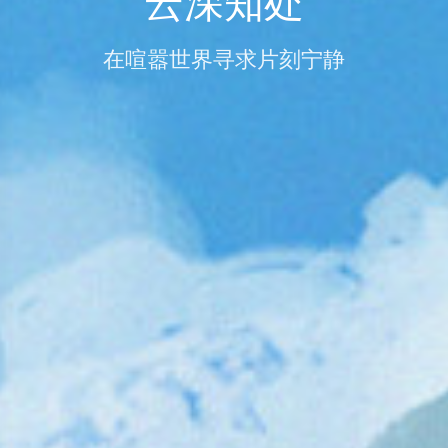
云深知处
在喧嚣世界寻求片刻宁静