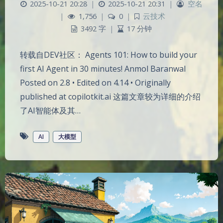
2025-10-21 20:28
|
2025-10-21 20:31
|
空名
|
1,756
|
0
|
云技术
3492 字
|
17 分钟
转载自DEV社区： Agents 101: How to build your
first AI Agent in 30 minutes! Anmol Baranwal
Posted on 2.8 • Edited on 4.14 • Originally
published at copilotkit.ai 这篇文章较为详细的介绍
了AI智能体及其…
AI
大模型