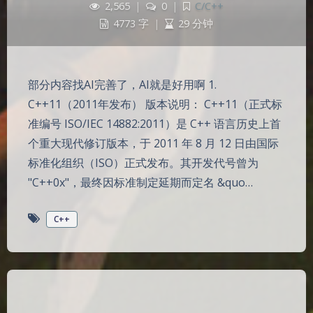
2,565
|
0
|
C/C++
4773 字
|
29 分钟
部分内容找AI完善了，AI就是好用啊 1.
C++11（2011年发布） 版本说明： C++11（正式标
准编号 ISO/IEC 14882:2011）是 C++ 语言历史上首
个重大现代修订版本，于 2011 年 8 月 12 日由国际
标准化组织（ISO）正式发布。其开发代号曾为
"C++0x"，最终因标准制定延期而定名 &quo…
C++