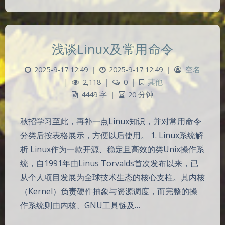
浅谈Linux及常用命令
2025-9-17 12:49
|
2025-9-17 12:49
|
空名
|
2,118
|
0
|
其他
4449 字
|
20 分钟
秋招学习至此，再补一点Linux知识，并对常用命令
分类后按表格展示，方便以后使用。 1. Linux系统解
析 Linux作为一款开源、稳定且高效的类Unix操作系
统，自1991年由Linus Torvalds首次发布以来，已
从个人项目发展为全球技术生态的核心支柱。其内核
（Kernel）负责硬件抽象与资源调度，而完整的操
作系统则由内核、GNU工具链及…