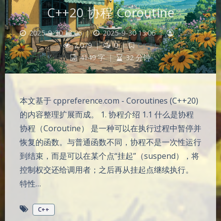
C++20 协程 Coroutine
2025-9-30 13:06
|
2025-9-30 13:06
|
空名
|
2,079
|
0
|
C/C++
4149 字
|
32 分钟
本文基于 cppreference.com - Coroutines (C++20)
的内容整理扩展而成。 1. 协程介绍 1.1 什么是协程
协程（Coroutine） 是一种可以在执行过程中暂停并
恢复的函数。与普通函数不同，协程不是一次性运行
到结束，而是可以在某个点“挂起”（suspend），将
控制权交还给调用者；之后再从挂起点继续执行。
特性…
C++