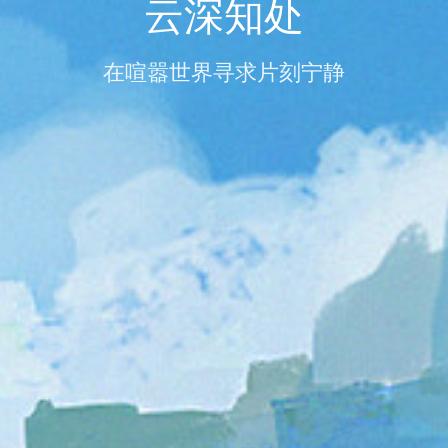
云深知处
在喧嚣世界寻求片刻宁静