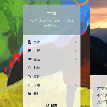
一言
竹杖芒鞋轻胜马，谁怕？一蓑烟
雨任平生。
文章
小记
生活
归档
友链
应用
本文
开往
有较
点击
搜索