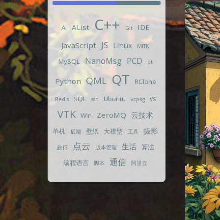
59.5872853%
C++
AList
IDE
AI
Git
JS
JavaScript
Linux
MITK
NanoMsg
PCD
MySQL
pt
QT
QML
Python
RClone
SQL
Ubuntu
Redis
ssh
vcpkg
VS
VTK
ZeroMQ
云技术
Win
摄影
单机
壁纸
大模型
后端
工具
点云
生活
算法
旅行
版本管理
通信
编程语言
脚本
阿里云