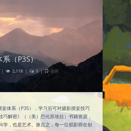
系（P3S）
|
2,118
|
1
|
杂谈
姿体系（P3S），学习后可对摄影摆姿技巧
技巧解密》（（美）巴伦苏埃拉）书籍资源，
科学，也是艺术。换言之，每一位损影师在创