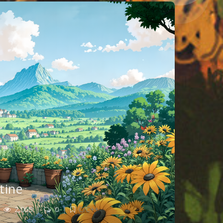
tine
2,065
|
0
|
C/C++