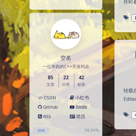
作时
空名
一位奔跑的C++开发码农
85
22
42
文章
分类
标签
转载自DE
CSDN
小红书
Edit
GitHub
BiliBili
RSS
简历
59.59%
2026