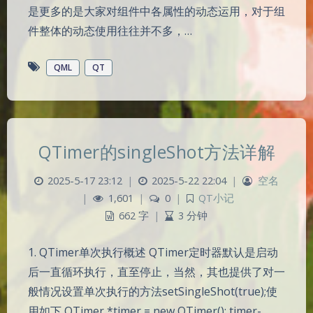
是更多的是大家对组件中各属性的动态运用，对于组
件整体的动态使用往往并不多，…
QML
QT
QTimer的singleShot方法详解
2025-5-17 23:12
|
2025-5-22 22:04
|
空名
|
1,601
|
0
|
QT小记
662 字
|
3 分钟
1. QTimer单次执行概述 QTimer定时器默认是启动
后一直循环执行，直至停止，当然，其也提供了对一
般情况设置单次执行的方法setSingleShot(true);使
用如下 QTimer *timer = new QTimer(); timer-