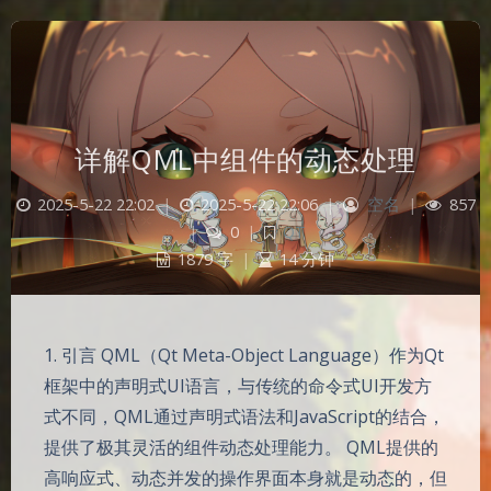
详解QML中组件的动态处理
2025-5-22 22:02
|
2025-5-22 22:06
|
空名
|
857
|
0
|
QT
1879 字
|
14 分钟
1. 引言 QML（Qt Meta-Object Language）作为Qt
框架中的声明式UI语言，与传统的命令式UI开发方
式不同，QML通过声明式语法和JavaScript的结合，
提供了极其灵活的组件动态处理能力。 QML提供的
高响应式、动态并发的操作界面本身就是动态的，但