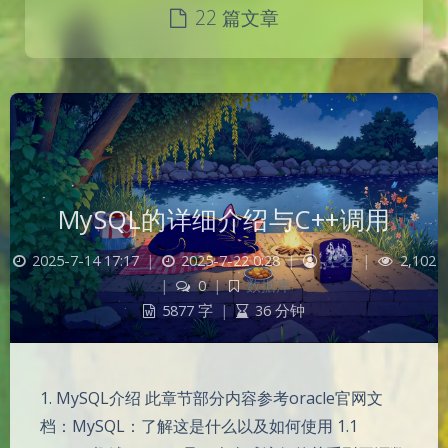
22 篇文章
MySQL的详细介绍与C++调用
2025-7-14 17:17
|
2025-7-22 0:28
|
空名
|
2,102
|
0
|
数据库
5877 字
|
36 分钟
1. MySQL介绍 此章节部分内容参考oracle官网文
档：MySQL：了解这是什么以及如何使用 1.1