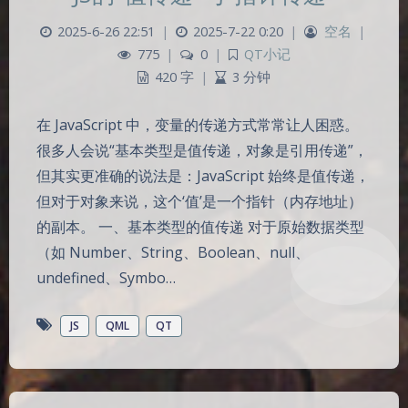
2025-6-26 22:51
|
2025-7-22 0:20
|
空名
|
775
|
0
|
QT小记
420 字
|
3 分钟
在 JavaScript 中，变量的传递方式常常让人困惑。
很多人会说“基本类型是值传递，对象是引用传递”，
但其实更准确的说法是：JavaScript 始终是值传递，
但对于对象来说，这个‘值’是一个指针（内存地址）
的副本。 一、基本类型的值传递 对于原始数据类型
（如 Number、String、Boolean、null、
undefined、Symbo…
JS
QML
QT