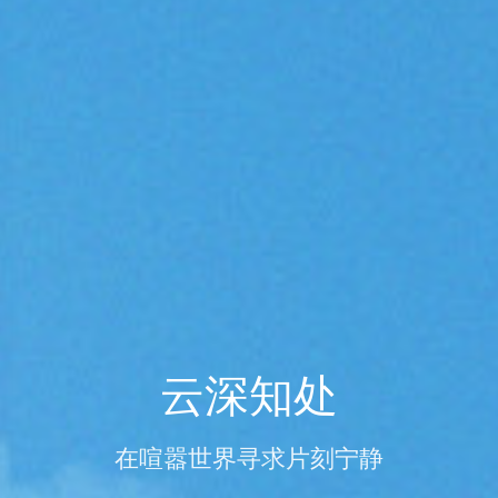
云深知处
在喧嚣世界寻求片刻宁静