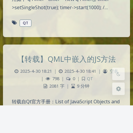
>setSingleShot(true); timer->start(1000); /…
夜间模式
QT
Sans Serif
Serif
浅阴影
深阴影
【转载】QML中嵌入的JS方法
关闭
日落
暗化
灰度
2025-4-30 18:21
|
2025-4-30 18:41
|
空名
|
798
|
0
|
QT
2081 字
|
9 分钟
转载自Qt官方手册：List of JavaScript Objects and
Functions JavaScript对象和函数参考手册 1. 全局对
象 (The Global Object) 1.1 值属性 (Value
Properties) NaN 非数字值 Infinity 无穷大