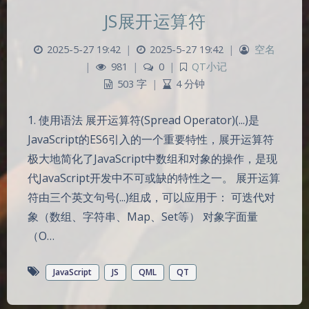
JS展开运算符
2025-5-27 19:42
|
2025-5-27 19:42
|
空名
|
981
|
0
|
QT小记
503 字
|
4 分钟
1. 使用语法 展开运算符(Spread Operator)(...)是
JavaScript的ES6引入的一个重要特性，展开运算符
极大地简化了JavaScript中数组和对象的操作，是现
代JavaScript开发中不可或缺的特性之一。 展开运算
符由三个英文句号(...)组成，可以应用于： 可迭代对
象（数组、字符串、Map、Set等） 对象字面量
（O…
JavaScript
JS
QML
QT