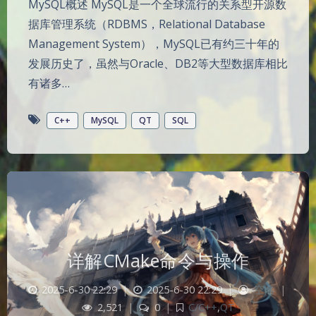
MySQL概述 MySQL是一个全球流行的关系型开源数
据库管理系统（RDBMS，Relational Database
Management System），MySQL已有约三十年的
发展历史了，虽然与Oracle、DB2等大型数据库相比
有诸多…
C++
MySQL
QT
SQL
详解CMake命令与操作
2025-6-30 22:29
|
2025-6-30 22:29
|
空名
|
2,521
|
0
|
C/C++
,
QT