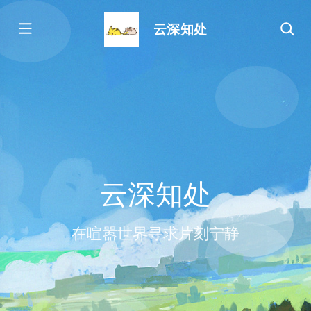
云深知处
云深知处
在喧嚣世界寻求片刻宁静