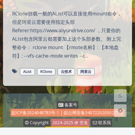
RClone挂载一般的AList可以直接使用mount命令，
但是阿里云需要使用指定头部
Referer:https://www.aliyundrive.com/ ，只要你的
ALIst包含阿里云都需要加上这个头部参数。 附上完
夜间模式
整命令： rclone mount 【rmote名称】: 【本地盘
Sans Serif
Serif
符】: --vfs-cache-mode writes --c…
浅阴影
深阴影
AList
RClone
云技术
阿里云
关闭
日落
暗化
灰度
备案号
皖ICP备2024048783号-1
|
皖公网安备34072202000277号
Copyright
2024-2025
@ 空名
联系我
jiangjy2023@qq.com