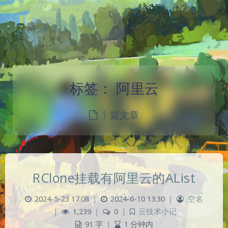
标签：
阿里云
1 篇文章
RClone挂载有阿里云的AList
2024-5-23 17:08
|
2024-6-10 13:30
|
空名
|
1,239
|
0
|
云技术小记
91 字
|
1 分钟内