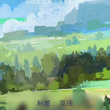
在喧嚣世界寻求片刻宁静
标签：
算法