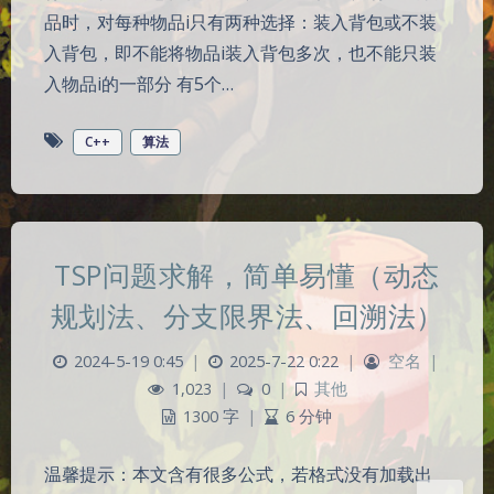
品时，对每种物品i只有两种选择：装入背包或不装
入背包，即不能将物品i装入背包多次，也不能只装
入物品i的一部分 有5个…
C++
算法
TSP问题求解，简单易懂（动态
夜间模式
规划法、分支限界法、回溯法）
Sans Serif
Serif
2024-5-19 0:45
|
2025-7-22 0:22
|
空名
|
1,023
|
0
|
其他
浅阴影
深阴影
1300 字
|
6 分钟
关闭
日落
暗化
灰度
温馨提示：本文含有很多公式，若格式没有加载出