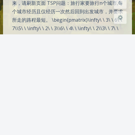
来，请刷新页面 TSP问题：旅行家要旅行n个城市,每
个城市经历且仅经历一次然后回到出发城市，并要求
所走的路程最短。 \begin{pmatrix}\infty\ \ 3\ \ 6\ \
7\\5\ \ \infty\ \ 2\ \ 3\\6\ \ 4\ \ \infty\ \ 2\\3\ \ 7\ \
5…
C++
算法
备案号
皖ICP备2024048783号-1
|
皖公网安备34072202000277号
Copyright
2024-2025
@ 空名
联系我
jiangjy2023@qq.com
CDN
Upyun
Powered
WordPress
运行时长
817
天
0
小时
48
分钟
36
秒