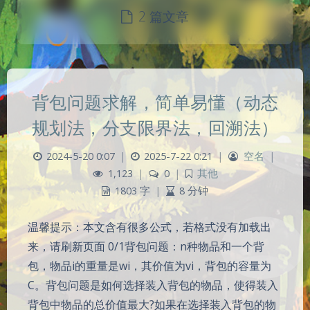
2 篇文章
背包问题求解，简单易懂（动态
规划法，分支限界法，回溯法）
2024-5-20 0:07
|
2025-7-22 0:21
|
空名
|
1,123
|
0
|
其他
1803 字
|
8 分钟
温馨提示：本文含有很多公式，若格式没有加载出
来，请刷新页面 0/1背包问题：n种物品和一个背
包，物品i的重量是wi，其价值为vi，背包的容量为
C。背包问题是如何选择装入背包的物品，使得装入
背包中物品的总价值最大?如果在选择装入背包的物