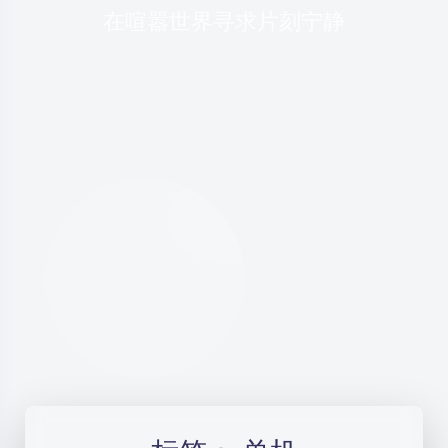
在喧嚣世界寻求片刻宁静