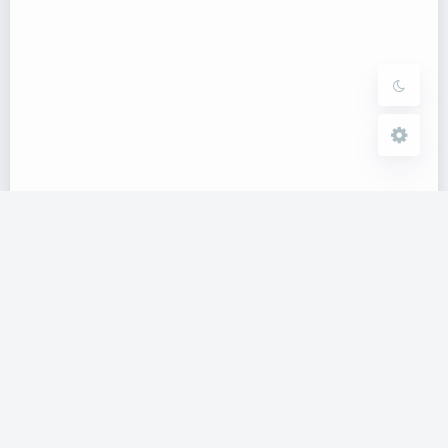
关闭
日落
暗化
灰度
《地铁Metro》系列风景分享
2024-8-02 17:23
|
2025-2-27 14:56
|
空名
|
986
|
0
|
娱乐
39 字
|
几秒读完
第三代《地铁：离乡》的废土风有很多好看的风景，