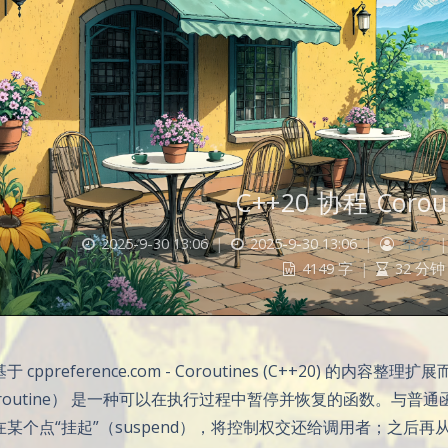
C++20 协程 Corou
2025-9-30 13:06
|
2025-9-30 13:06
|
空名
|
4149 字
|
32 分钟
 cppreference.com - Coroutines (C++20) 的内容整
oroutine） 是一种可以在执行过程中暂停并恢复的函数。与
在某个点“挂起”（suspend），将控制权交还给调用者；之后再