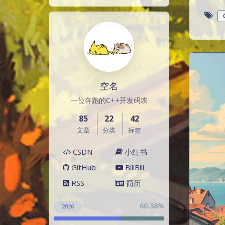
空名
一位奔跑的C++开发码农
85
22
42
文章
分类
标签
CSDN
小红书
GitHub
BiliBili
RSS
简历
60.38%
2026
60.3817700%