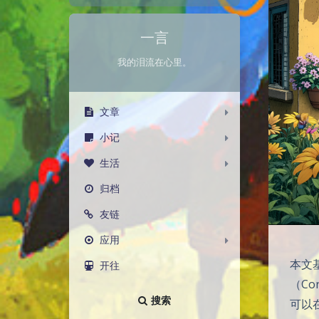
一言
我的泪流在心里。
文章
小记
生活
归档
友链
应用
本文基于
开往
（C
搜索
可以