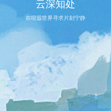
云深知处
在喧嚣世界寻求片刻宁静