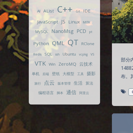
C++
AList
IDE
AI
Git
JS
JavaScript
Linux
MITK
NanoMsg
PCD
MySQL
pt
QT
QML
Python
RClone
SQL
Ubuntu
Redis
ssh
vcpkg
VS
部分内
VTK
ZeroMQ
云技术
Win
148
摄影
单机
壁纸
大模型
后端
工具
布。其
点云
生活
算法
旅行
版本管理
通信
编程语言
脚本
阿里云