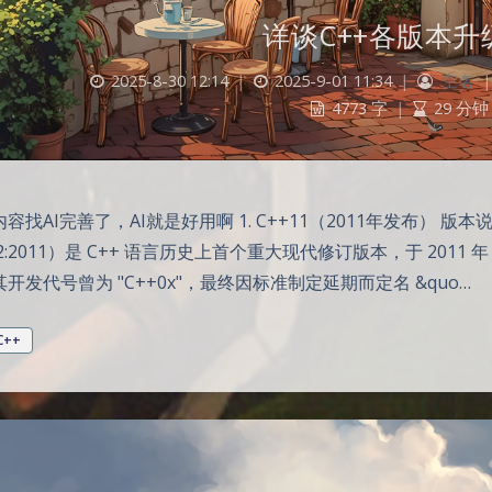
详谈C++各版本升
2025-8-30 12:14
|
2025-9-01 11:34
|
空名
|
4773 字
|
29 分钟
容找AI完善了，AI就是好用啊 1. C++11（2011年发布） 版本说明
82:2011）是 C++ 语言历史上首个重大现代修订版本，于 2011 
开发代号曾为 "C++0x"，最终因标准制定延期而定名 &quo…
C++