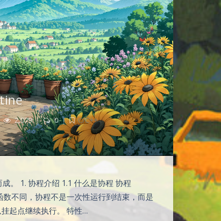
tine
2,079
|
0
|
C/C++
理扩展而成。 1. 协程介绍 1.1 什么是协程 协程
普通函数不同，协程不是一次性运行到结束，而是
从挂起点继续执行。 特性…