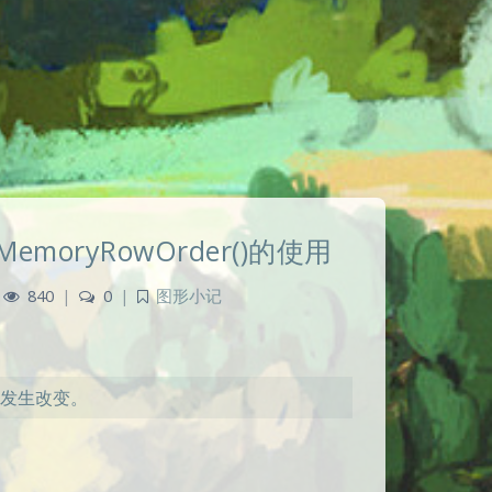
moryRowOrder()的使用
840
|
0
|
图形小记
是发生改变。