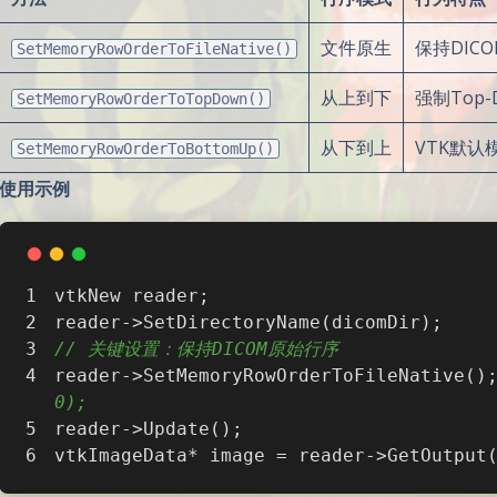
文件原生
保持DIC
SetMemoryRowOrderToFileNative()
从上到下
强制Top-
SetMemoryRowOrderToTopDown()
从下到上
VTK默认
SetMemoryRowOrderToBottomUp()
使用示例
vtkNew
 reader;
reader->SetDirectoryName(dicomDir);
// 关键设置：保持DICOM原始行序
reader->SetMemoryRowOrderToFileNative()
0);
reader->Update();
vtkImageData* image = reader->GetOutput