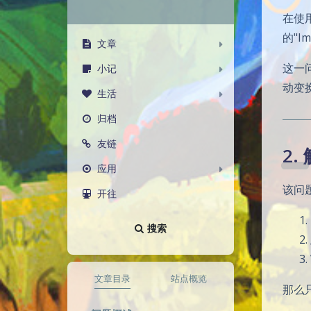
在使
的"I
文章
这一问
小记
动变
生活
归档
友链
2.
应用
该问题
开往
搜索
文章目录
站点概览
那么