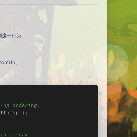
制这一行为。
tomUp。
m-up ordering.
ottomUp };
 in memory.