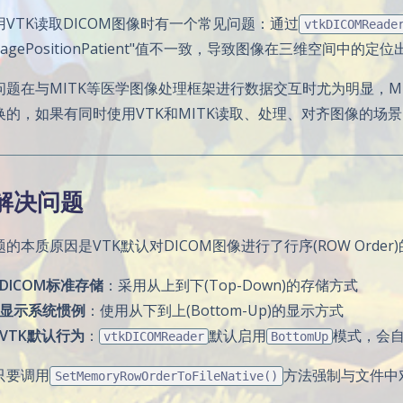
用VTK读取DICOM图像时有一个常见问题：通过
vtkDICOMReade
magePositionPatient"值不一致，导致图像在三维空间中的定
题在与MITK等医学图像处理框架进行数据交互时尤为明显，MITK是直接读
换的，如果有同时使用VTK和MITK读取、处理、对齐图像的场
 解决问题
的本质原因是VTK默认对DICOM图像进行了行序(ROW Order
DICOM标准存储
：采用从上到下(Top-Down)的存储方式
显示系统惯例
：使用从下到上(Bottom-Up)的显示方式
VTK默认行为
：
默认启用
模式，会
vtkDICOMReader
BottomUp
只要调用
方法强制与文件中
SetMemoryRowOrderToFileNative()