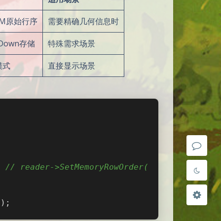
OM原始行序
需要精确几何信息时
Down存储
特殊需求场景
夜间模式
模式
直接显示场景
Sans Serif
Serif
浅阴影
深阴影
关闭
日落
暗化
灰度
; 
// reader->SetMemoryRowOrder(
();