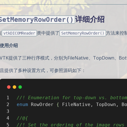
详细介绍
SetMemoryRowOrder()
在
类中提供了
方法来控
vtkDICOMReader
SetMemoryRowOrder()
使用介绍
VTK提供了三种行序模式，分别为FileNative、TopDown、Bot
且提供了多种设置方式，可参照源码如下：
//! Enumeration for top-down vs. botto
enum
RowOrder
 {
 FileNative, TopDown, B
//@{
//! Set the ordering of the image rows