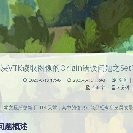
决VTK读取图像的Origin错误问题之SetMe
2025-6-19 17:48
|
2025-6-19 17:48
|
空名
|
456 字
|
3 分钟
本文最后更新于 414 天前，其中的信息可能已经有所发展或
 问题概述