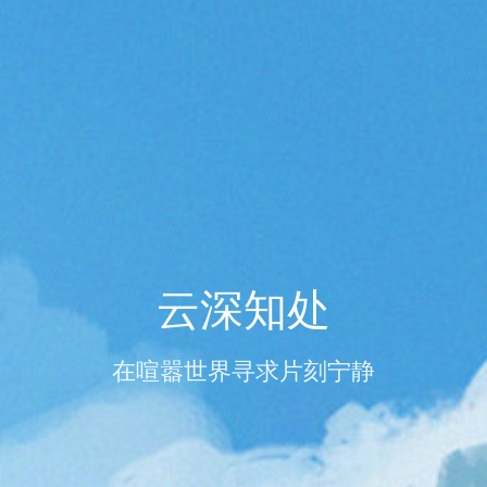
云深知处
在喧嚣世界寻求片刻宁静