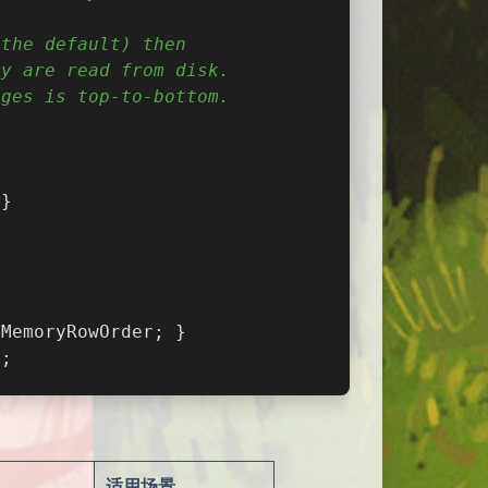
 the default) then
ey are read from disk.
ages is top-to-bottom.
 }
>MemoryRowOrder; }
)
;
适用场景