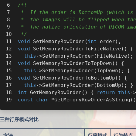
/*!
  *  If the order is BottomUp (which is
  *  the images will be flipped when th
  *  The native orientation of DICOM im
  */
void
SetMemoryRowOrder
(
int
 order)
;
void
SetMemoryRowOrderToFileNative
()
{
this
->SetMemoryRowOrder(FileNative);
void
SetMemoryRowOrderToTopDown
()
{
this
->SetMemoryRowOrder(TopDown); }
void
SetMemoryRowOrderToBottomUp
()
{
this
->SetMemoryRowOrder(BottomUp); }
int
GetMemoryRowOrder
()
{ 
return
this
-
const
char
 *
GetMemoryRowOrderAsString
(
三种行序模式对比
方法
行序模式
行为特点