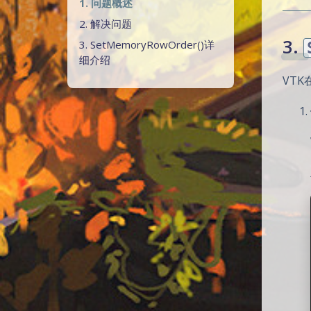
1. 问题概述
2. 解决问题
3.
3. SetMemoryRowOrder()详
细介绍
VTK