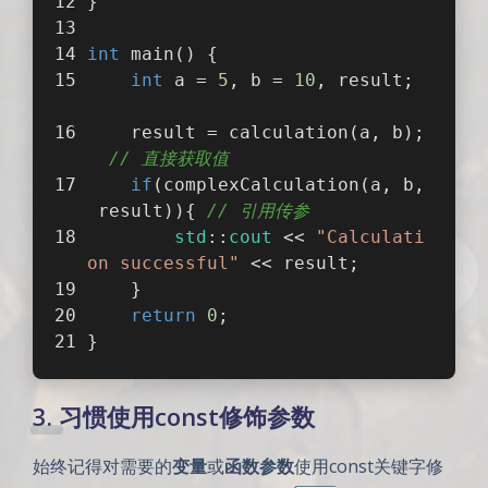
}
int
main
()
{  
int
 a = 
5
, b = 
10
, result; 
    result = calculation(a, b);
// 直接获取值
if
(complexCalculation(a, b,
 result)){ 
// 引用传参
std
::
cout
 << 
"Calculati
on successful"
 << result;
    }
return
0
;  
}  
3. 习惯使用const修饰参数
始终记得对需要的
变量
或
函数参数
使用const关键字修