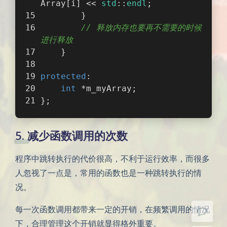
Array[i] << 
std
::
endl
;  
        } 
// 释放内存也要再不需要的时候
进行释放
    }
protected
:
int
 *m_myArray;  
};
5. 减少函数调用的次数
夜间模式
程序中跳转执行的代价很高，不利于运行效率，而很多
Sans Serif
Serif
人忽视了一点是，常用的函数也是一种跳转执行的情
况。
浅阴影
深阴影
每一次函数调用都带来一定的开销，在频繁调用的情况
关闭
日落
暗化
灰度
下，合理管理这个开销就显得格外重要。