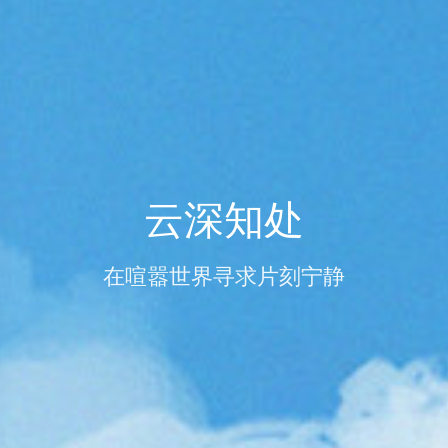
云深知处
在喧嚣世界寻求片刻宁静