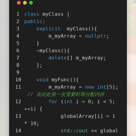
class
myClass
 {
public
:
explicit
myClass
()
{
        m_myArray = 
nullptr
;
    }
    ~myClass(){
delete
[] m_myArray;  
    };
void
myFunc
()
{
        m_myArray = 
new
int
[
5
];
// 在此处第一次需要时再分配内存
for
 (
int
 i = 
0
; i < 
5
; 
++i) {  
            globalArray[i] = i 
* 
10
;  
std
::
cout
 << global