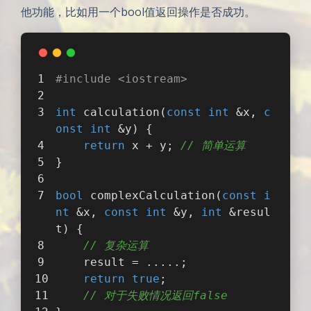
他功能，比如用一个bool值返回操作是否成功。
#
include
<iostream>  
int
calculation
(
const
int
 &x, 
c
onst
int
 &y)
{  
return
 x + y; 
// 简单运算
}  
bool
complexCalculation
(
const
i
nt
 &x, 
const
int
 &y, 
int
 &resul
t)
{
// 复杂运算
    result = .....;
return
true
;
// 对于失败情况返回false 