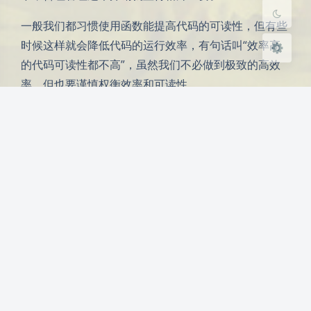
一般我们都习惯使用函数能提高代码的可读性，但有些
时候这样就会降低代码的运行效率，有句话叫“效率高
的代码可读性都不高”，虽然我们不必做到极致的高效
率，但也要谨慎权衡效率和可读性。
而要避免使用不必要的函数可以考虑通过内联函数或者
将常用常量作为全局变量来减少函数调用。
#
include
<iostream>  
inline
int
square
(
int
 x)
{  
// 
内联函数  
return
 x * x; 
}  