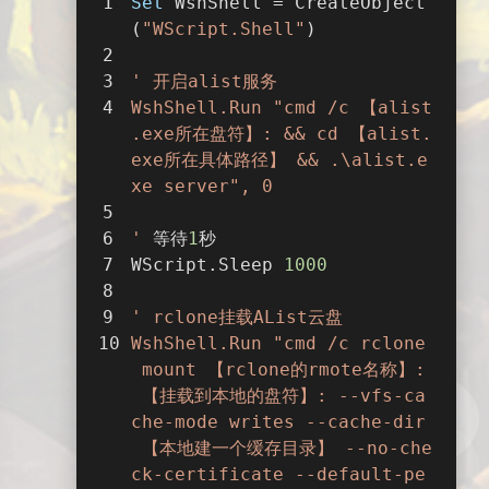
Set
 WshShell = CreateObject
(
"WScript.Shell"
)
' 开启alist服务
WshShell.Run "cmd /c 【alist
.exe所在盘符】: && cd 【alist.
exe所在具体路径】 && .\alist.e
xe server", 0 
'
 等待
1
秒
WScript.Sleep 
1000
' rclone挂载AList云盘
WshShell.Run "cmd /c rclone
 mount 【rclone的rmote名称】:
 【挂载到本地的盘符】: --vfs-ca
che-mode writes --cache-dir
 【本地建一个缓存目录】 --no-che
ck-certificate --default-pe