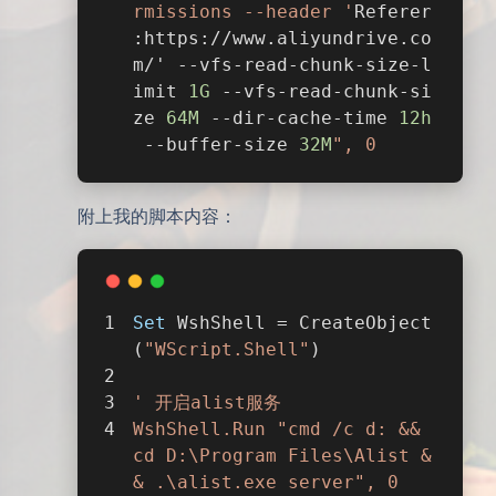
rmissions --header '
Referer
:https://www.aliyundrive.co
m/' --vfs-read-chunk-size-l
imit 
1G
 --vfs-read-chunk-si
ze 
64M
 --dir-cache-time 
12h
 --buffer-size 
32M
", 0
附上我的脚本内容：
Set
 WshShell = CreateObject
(
"WScript.Shell"
)
' 开启alist服务
WshShell.Run "cmd /c d: && 
cd D:\Program Files\Alist &
& .\alist.exe server", 0 