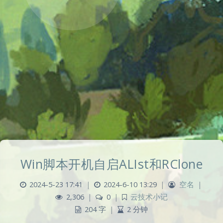
Win脚本开机自启ALIst和RClone
2024-5-23 17:41
|
2024-6-10 13:29
|
空名
|
2,306
|
0
|
云技术小记
204 字
|
2 分钟