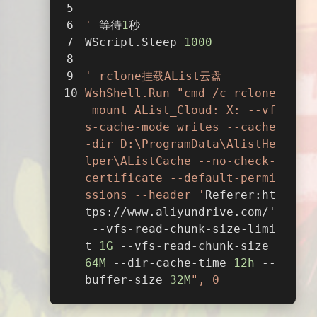
'
 等待
1
秒
WScript.Sleep 
1000
' rclone挂载AList云盘
WshShell.Run "cmd /c rclone
 mount AList_Cloud: X: --vf
s-cache-mode writes --cache
-dir D:\ProgramData\AlistHe
lper\AListCache --no-check-
certificate --default-permi
ssions --header '
Referer:ht
tps://www.aliyundrive.com/'
 --vfs-read-chunk-size-limi
t 
1G
 --vfs-read-chunk-size 
64M
 --dir-cache-time 
12h
 --
夜间模式
buffer-size 
32M
", 0
Sans Serif
Serif