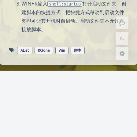
WIN+R输入
打开启动文件夹，创
shell:startup
浅阴影
深阴影
建脚本的快捷方式，把快捷方式移动到启动文件
夹即可让其开机时自启动。启动文件夹不允许直
关闭
日落
暗化
灰度
接放脚本。
AList
RClone
Win
脚本
豆
暂无评论
发送评论