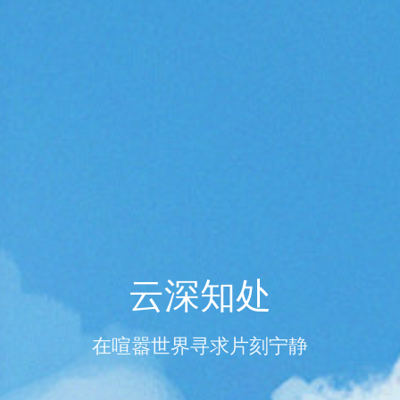
云深知处
在喧嚣世界寻求片刻宁静