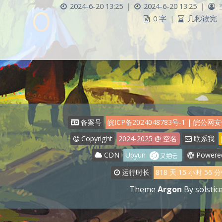
2024-6-20 13:25
|
2024-6-20 13:25
|
0 字
|
几秒读完
豆
备案号
皖ICP备2024048783号-1
|
皖公网安备
Copyright
2024-2025
@ 空名
联系我
CDN
Upyun
Powere
运行时长
818
天
15
小时
56
分
Theme
Argon
By solstic