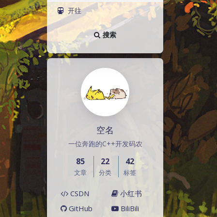
开往
搜索
空名
一位奔跑的C++开发码农
85
22
42
文章
分类
标签
CSDN
小红书
GitHub
BiliBili