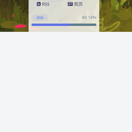
RSS
简历
60.18%
2026
60.1820784%
C++
AList
IDE
AI
Git
JS
JavaScript
Linux
MITK
NanoMsg
PCD
MySQL
pt
QT
QML
Python
RClone
SQL
Ubuntu
Redis
ssh
vcpkg
VS
VTK
ZeroMQ
云技术
Win
摄影
单机
壁纸
大模型
后端
工具
点云
生活
算法
旅行
版本管理
通信
编程语言
脚本
阿里云