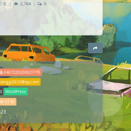
空名
|
2,764
|
0
34072202000277号
jiangjy2023@qq.com
d
WordPress
钟
59
秒
e23