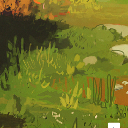
夜间模式
Sans Serif
Serif
浅阴影
深阴影
关闭
日落
暗化
灰度