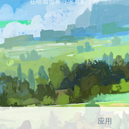
在喧嚣世界寻求片刻宁静
应用