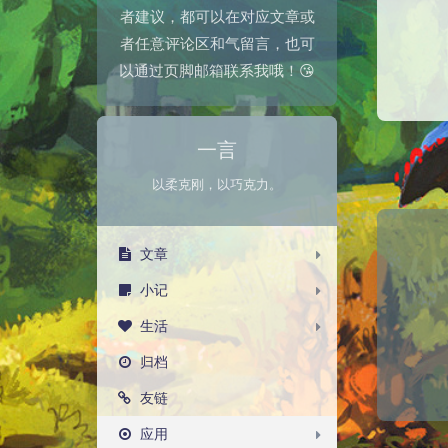
者建议，都可以在对应文章或
者任意评论区和气留言，也可
以通过页脚邮箱联系我哦！😘
一言
以柔克刚，以巧克力。
文章
小记
生活
归档
友链
应用